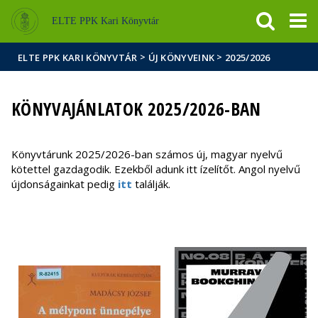
Események
ELTE a
Hírek
ELTE PPK Kari Könyvtár
sajtóban
>
>
ELTE PPK KARI KÖNYVTÁR
ÚJ KÖNYVEINK
2025/2026
KÖNYVAJÁNLATOK 2025/2026-BAN
Könyvtárunk 2025/2026-ban számos új, magyar nyelvű
kötettel gazdagodik. Ezekből adunk itt ízelítőt. Angol nyelvű
újdonságainkat pedig
itt
találják.