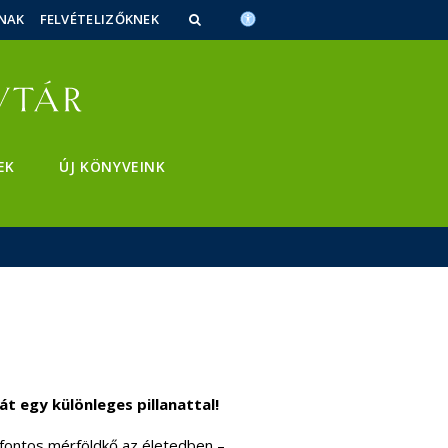
NAK
FELVÉTELIZŐKNEK
EK
ÚJ KÖNYVEINK
 egy különleges pillanattal!
ontos mérföldkő az életedben –