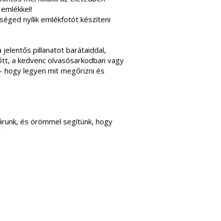
 emlékkel!
őséged nyílik emlékfotót készíteni
elentős pillanatot barátaiddal,
őtt, a kedvenc olvasósarkodban vagy
 hogy legyen mit megőrizni és
várunk, és örömmel segítünk, hogy
!