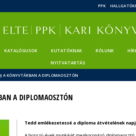
Események
ELTE a
Hírek
PPK
HALLGATÓK
sajtóban
KATALÓGUSOK
KUTATÓKNAK
RÓLUNK
HÍR
NYITVATARTÁS
J A KÖNYVTÁRBAN A DIPLOMAOSZTÓN
BAN A DIPLOMAOSZTÓN
Tedd emlékezetessé a diploma átvételének napját
A hosszú évek munkáját megkoronázó diplomaosztó f