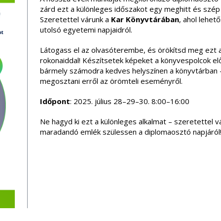
zárd ezt a különleges időszakot egy meghitt és szép
Szeretettel várunk a
Kar Könyvtárában
, ahol lehet
utolsó egyetemi napjaidról.
Látogass el az olvasóterembe, és örökítsd meg ezt a j
rokonaiddal! Készítsetek képeket a könyvespolcok el
bármely számodra kedves helyszínen a könyvtárban –
megosztani erről az örömteli eseményről.
Időpont
: 2025. július 28–29–30. 8:00–16:00
Ne hagyd ki ezt a különleges alkalmat – szeretettel 
maradandó emlék szülessen a diplomaosztó napjáról