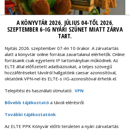
A KÖNYVTÁR 2026. JÚLIUS 04-TŐL 2026.
SZEPTEMBER 6-IG NYÁRI SZÜNET MIATT ZÁRVA
TART.
Nyitás 2026. szeptember 07-én 10 órakor. A zárvatartás
alatt a könyvtár online forrásai zavartalanul elérhetők. Online
forrásaink csak egyetemi IP tartományban működnek. Az
ELTE által előfizetett adatbázisokat, a teljes szövegű
hozzáféréseket távolról hallgatóink caesar azonosítóval,
oktatóink VPN-nel és ELTE-s IIG-azonosítóval érhetik el.
Telepítési és használati útmutató:
VPN
Bővebb tájékoztató
a távoli elérésről.
További tájékoztatónk
Az ELTE PPK Könyvár előtti területen a nyári zárvatartás