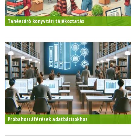
Tanévzáró könyvtári tájékoztatás
Próbahozzáférések adatbázisokhoz