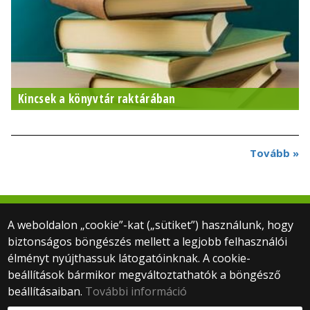
Kincsek a könyvtár raktárában
Tovább »
A weboldalon „cookie”-kat („sütiket”) használunk, hogy
biztonságos böngészés mellett a legjobb felhasználói
© 2026 ELTE PPK Könyvtár
élményt nyújthassuk látogatóinknak. A cookie-
Minden jog fenntartva.
beállítások bármikor megváltoztathatók a böngésző
1075 Budapest, Kazinczy utca 23-27.
+ (36-1) 461-4563
beállításaiban.
További információ
Webfejlesztés: