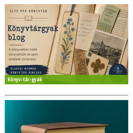
Könyv-tár-gyak