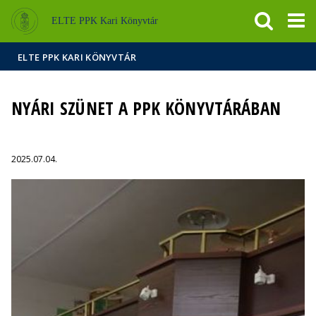
Események
ELTE a
Hírek
ELTE PPK Kari Könyvtár
sajtóban
ELTE PPK KARI KÖNYVTÁR
NYÁRI SZÜNET A PPK KÖNYVTÁRÁBAN
2025.07.04.