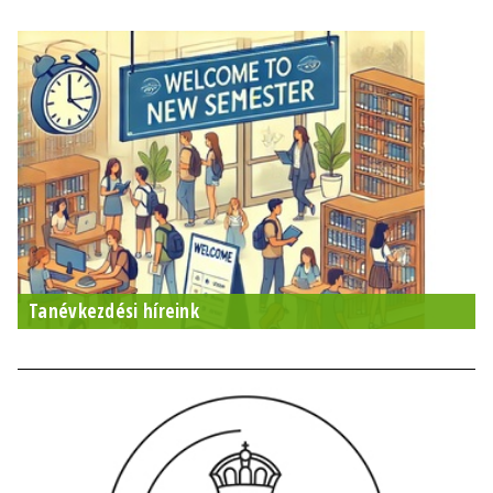
Tanévkezdési híreink