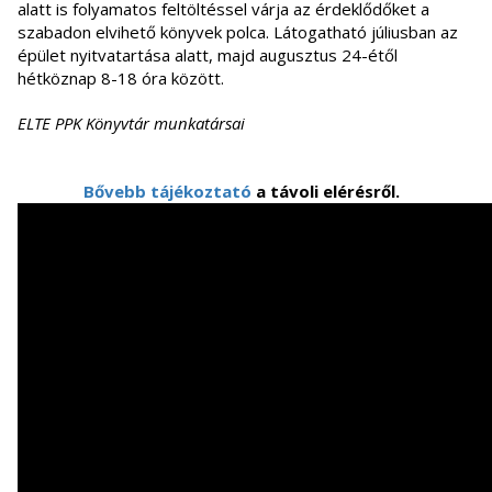
alatt is folyamatos feltöltéssel várja az érdeklődőket a
szabadon elvihető könyvek polca. Látogatható júliusban az
épület nyitvatartása alatt, majd augusztus 24-étől
hétköznap 8-18 óra között.
ELTE PPK Könyvtár munkatársai
Bővebb tájékoztató
a távoli elérésről.