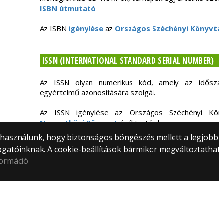
ISBN útmutató
Az ISBN
igénylése
az
Országos Széchényi Könyvt
ISSN (INTERNATIONAL STANDARD SERIAL NUMBER)
Az ISSN olyan numerikus kód, amely az időszak
egyértelmű azonosítására szolgál.
Az ISSN igénylése az Országos Széchényi K
Nemzetközi Központ
jánál történik.
) használunk, hogy biztonságos böngészés mellett a legjobb
ogatóinknak. A cookie-beállítások bármikor megváltoztatha
formáció