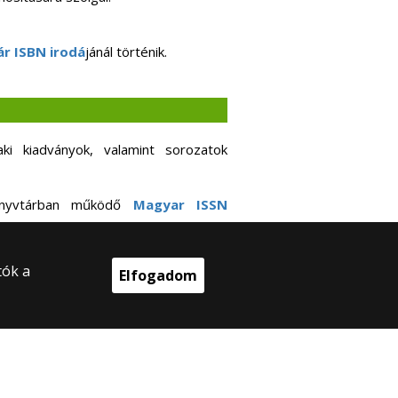
ár
ISBN irodá
jánál történik.
i kiadványok, valamint sorozatok
önyvtárban működő
Magyar ISSN
tók a
Elfogadom