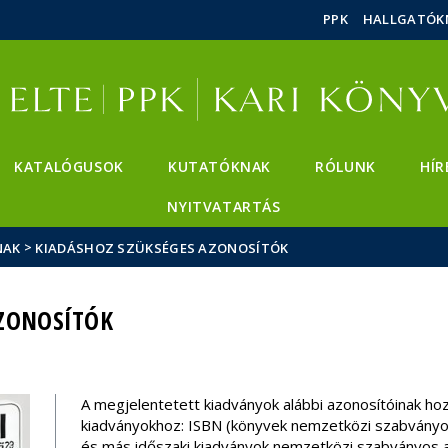
Események
ELTE a
Hírek
PPK
HALLGATÓK
sajtóban
KATALÓGUSOK
KUTATÓKNAK
RÓLUNK
HÍR
NYITVATARTÁS
>
NAK
KIADÁSHOZ SZÜKSÉGES AZONOSÍTÓK
AZONOSÍTÓK
A megjelentetett kiadványok alábbi azonosítóinak ho
kiadványokhoz: ISBN (könyvek nemzetközi szabványo
és más időszaki kiadványok nemzetközi szabványos a