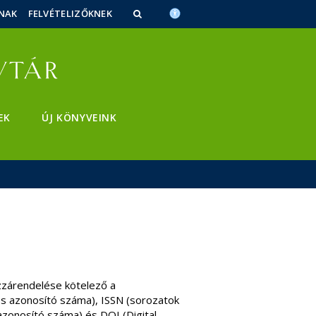
NAK
FELVÉTELIZŐKNEK
EK
ÚJ KÖNYVEINK
zzárendelése kötelező a
s azonosító száma), ISSN (sorozatok
zonosító száma) és DOI (Digital