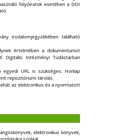
 használó folyóiratok esetében a DOI
ató.
vány irodalomjegyzékében található
.
melynek értelmében a dokumentumot
E Digitális Intézményi Tudástárban
 egyedi URL is szükséges. Honlap
nti repozitóriumi tárolás.
ehát az elektronikus és a nyomtatott
angoskönyvek, elektronikus könyvek,
sítására szolgál.