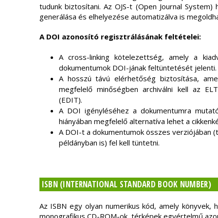
tudunk biztosítani. Az OJS-t (Open Journal System)
generálása és elhelyezése automatizálva is megoldh
A DOI azonosító regisztrálásának feltételei:
A cross-linking kötelezettség, amely a kiad
dokumentumok DOI-jának feltüntetését jelenti
A hosszú távú elérhetőség biztosítása, a
megfelelő minőségben archiválni kell az ELT
(EDIT).
A DOI igényléséhez a dokumentumra mutató
hiányában megfelelő alternatíva lehet a cikkenké
A DOI-t a dokumentumok összes verziójában (t
példányban is) fel kell tüntetni.
ISBN (INTERNATIONAL STANDARD BOOK NUMBER)
Az ISBN egy olyan numerikus kód, amely könyvek, h
monografikus CD-ROM-ok, térképek egyértelmű azono