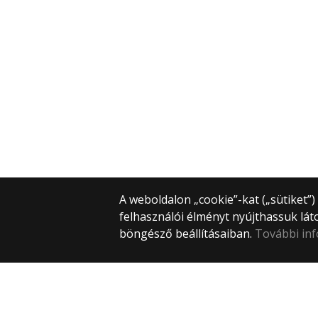
A weboldalon „cookie”-kat („sütiket”
felhasználói élményt nyújthassuk lát
böngésző beállításaiban.
További in
© 2026 ELTE PPK Könyvtár
Minden jog fenntartva.
1075 Budapest, Kazinczy utca 23-27.
+ (36-1) 461-4563