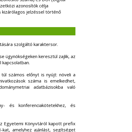
mzetközi azonosítók célja
 kizárólagos jelzéssel történő
ására szolgáltó karaktersor.
se ügynökségeken keresztül zajlik, az
 kapcsolatban.
túl számos előnyt is nyújt: növeli a
 hivatkozások száma is emelkedhet,
dománymetriai adatbázisokba való
ny- és konferenciakötetekhez, és
 Az Egyetemi Könyvtáról kapott prefix
kat, amelyhez ajánlást, segítséget