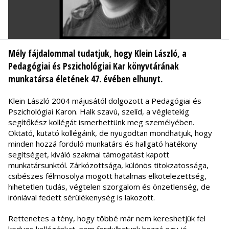
Mély fájdalommal tudatjuk, hogy Klein László, a
Pedagógiai és Pszichológiai Kar könyvtárának
munkatársa életének 47. évében elhunyt.
Klein László 2004 májusától dolgozott a Pedagógiai és
Pszichológiai Karon. Halk szavú, szelíd, a végletekig
segítőkész kollégát ismerhettünk meg személyében.
Oktató, kutató kollégáink, de nyugodtan mondhatjuk, hogy
minden hozzá forduló munkatárs és hallgató hatékony
segítséget, kiváló szakmai támogatást kapott
munkatársunktól. Zárkózottsága, különös titokzatossága,
csibészes félmosolya mögött hatalmas elkötelezettség,
hihetetlen tudás, végtelen szorgalom és önzetlenség, de
iróniával fedett sérülékenység is lakozott.
Rettenetes a tény, hogy többé már nem kereshetjük fel