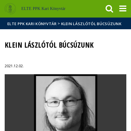
Események
ELTE a
Hírek
ELTE PPK Kari Könyvtár
sajtóban
>
ELTE PPK KARI KÖNYVTÁR
KLEIN LÁSZLÓTÓL BÚCSÚZUNK
KLEIN LÁSZLÓTÓL BÚCSÚZUNK
2021.12.02.