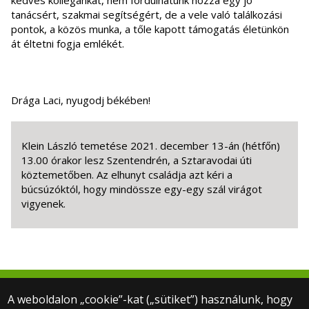
kedves kollégánkat, nem fordulhatunk hozzá egy jó
tanácsért, szakmai segítségért, de a vele való találkozási
pontok, a közös munka, a tőle kapott támogatás életünkön
át éltetni fogja emlékét.
Drága Laci, nyugodj békében!
Klein László temetése 2021. december 13-án (hétfőn)
13.00 órakor lesz Szentendrén, a Sztaravodai úti
köztemetőben. Az elhunyt családja azt kéri a
búcsúzóktól, hogy mindössze egy-egy szál virágot
vigyenek.
A weboldalon „cookie”-kat („sütiket”) használunk, hogy