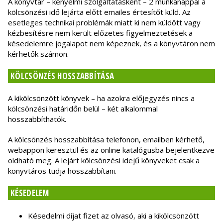
A könyvtár – kényelmi szolgáltatásként – 2 munkanappal a
kölcsönzési idő lejárta előtt emailes értesítőt küld. Az
esetleges technikai problémák miatt ki nem küldött vagy
kézbesítésre nem került előzetes figyelmeztetések a
késedelemre jogalapot nem képeznek, és a könyvtáron nem
kérhetők számon.
KÖLCSÖNZÉS HOSSZABBÍTÁSA
A kikölcsönzött könyvek – ha azokra előjegyzés nincs a
kölcsönzési határidőn belül – két alkalommal
hosszabbíthatók.
A kölcsönzés hosszabbítása telefonon, emailben kérhető,
webappon keresztül és az online katalógusba bejelentkezve
oldható meg. A lejárt kölcsönzési idejű könyveket csak a
könyvtáros tudja hosszabbítani.
KÉSEDELEM
Késedelmi díjat fizet az olvasó, aki a kikölcsönzött