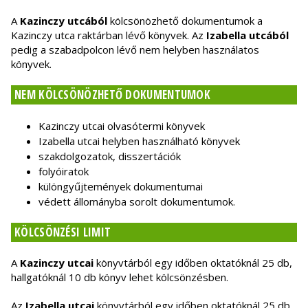
A
Kazinczy utcából
kölcsönözhető dokumentumok a
Kazinczy utca raktárban lévő könyvek. Az
Izabella utcából
pedig a szabadpolcon lévő nem helyben használatos
könyvek.
NEM KÖLCSÖNÖZHETŐ DOKUMENTUMOK
Kazinczy utcai olvasótermi könyvek
Izabella utcai helyben használható könyvek
szakdolgozatok, disszertációk
folyóiratok
különgyűjtemények dokumentumai
védett állományba sorolt dokumentumok.
KÖLCSÖNZÉSI LIMIT
A
Kazinczy utcai
könyvtárból egy időben oktatóknál 25 db,
hallgatóknál 10 db könyv lehet kölcsönzésben.
Az
Izabella utcai
könyvtárból egy időben oktatóknál 25 db,