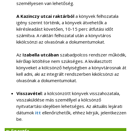
személyesen van lehetőség.
A Kazinczy utcai raktárból
a könyvek felhozatala
igény szerint történik, a könyvek átvehetők a
kérésleadást követően, 10-15 perc átfutási időt
számítva. A raktári felhozatal után a könyvtáros
kikölcsönzi az olvasónak a dokumentumokat.
Az
Izabella utcában
szabadpolcos rendszer működik,
kérőlap kitöltése nem szükséges. A kiválasztott
könyveket a kölcsönző helyiségben a könyvtárosnak át
kell adni, aki az integrált rendszerben kikölcsönzi az
olvasónak a dokumentumokat.
Visszavétel:
a kölcsönzött könyvek visszahozatala,
visszaküldése más személlyel a kölcsönző
nyitvatartási idejében lehetséges. Az aktuális lejárati
dátumok
itt
ellenőrizhetők, ehhez kérjük, jelentkezzen
be.