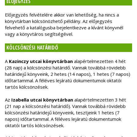
ELŐJEGYZÉS
Előjegyzés felvételére akkor van lehetőség, ha nincs a
könyvtárban kölcsönözhető példány. Az előjegyzés
felvehető a katalógusba bejelentkezve a kívánt könyvnél
vagy a könyvtáros segítségével.
KÖLCSÖNZÉSI HATÁRIDŐ
A
Kazinczy utcai könyvtárban
alapértelmezetten 4 hét
(28 nap) a kölcsönzési határidő. Vannak továbbá rövidebb
határidejű könyveink, 2 hetes (14 napos), 1 hetes (7 napos)
időtartammal. A féléves lejáratú dokumentumok oktatói
tartós kölcsönzések.
Az
Izabella utcai könyvtárban
alapértelmezetten 3 hét
(21 nap a kölcsönzési határidő). Vannak továbbá rövidebb
kölcsönzési határidejű könyveink, tesztjeink 1 hetes (7
napos) időtartammal. A féléves lejáratú dokumentumok
oktatói tartós kölcsönzések.