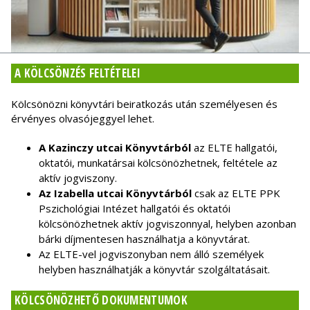
A KÖLCSÖNZÉS FELTÉTELEI
Kölcsönözni könyvtári beiratkozás után személyesen és
érvényes olvasójeggyel lehet.
A Kazinczy utcai Könyvtárból
az ELTE hallgatói,
oktatói, munkatársai kölcsönözhetnek, feltétele az
aktív jogviszony.
Az Izabella utcai Könyvtárból
csak az ELTE PPK
Pszichológiai Intézet hallgatói és oktatói
kölcsönözhetnek aktív jogviszonnyal, helyben azonban
bárki díjmentesen használhatja a könyvtárat.
Az ELTE-vel jogviszonyban nem álló személyek
helyben használhatják a könyvtár szolgáltatásait.
KÖLCSÖNÖZHETŐ DOKUMENTUMOK