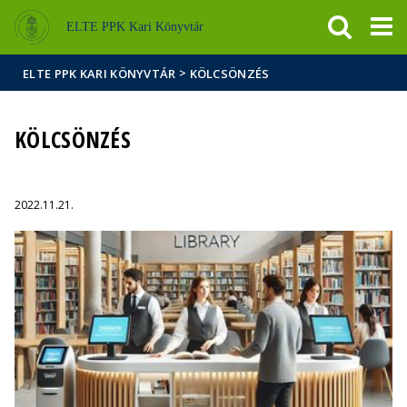
Események
ELTE a
Hírek
ELTE PPK Kari Könyvtár
sajtóban
>
ELTE PPK KARI KÖNYVTÁR
KÖLCSÖNZÉS
KÖLCSÖNZÉS
2022.11.21.