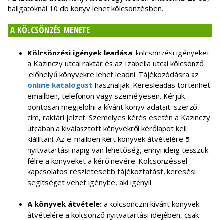
hallgatóknál 10 db könyv lehet kölcsönzésben.
A KÖLCSÖNZÉS MENETE
Kölcsönzési igények leadása
: kölcsönzési igényeket
a Kazinczy utcai raktár és az Izabella utcai kölcsönző
lelőhelyű könyvekre lehet leadni. Tájékozódásra az
online katalógust
használják. Kérésleadás történhet
emailben, telefonon vagy személyesen. Kérjük
pontosan megjelölni a kívánt könyv adatait: szerző,
cím, raktári jelzet. Személyes kérés esetén a Kazinczy
utcában a kiválasztott könyvekről kérőlapot kell
kiállítani. Az e-mailben kért könyvek átvételére 5
nyitvatartási napig van lehetőség, ennyi ideig tesszük
félre a könyveket a kérő nevére. Kölcsönzéssel
kapcsolatos részletesebb tájékoztatást, keresési
segítséget vehet igénybe, aki igényli.
A könyvek átvétele:
a kölcsönözni kívánt könyvek
átvételére a kölcsönző nyitvatartási idejében, csak