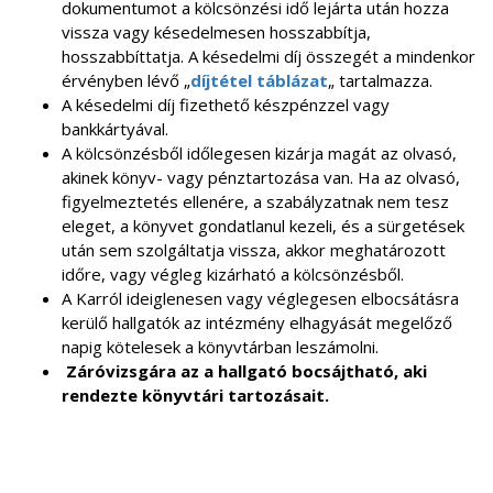
dokumentumot a kölcsönzési idő lejárta után hozza
vissza vagy késedelmesen hosszabbítja,
hosszabbíttatja. A késedelmi díj összegét a mindenkor
érvényben lévő „
díjtétel táblázat
„ tartalmazza.
A késedelmi díj fizethető készpénzzel vagy
bankkártyával.
A kölcsönzésből időlegesen kizárja magát az olvasó,
akinek könyv- vagy pénztartozása van. Ha az olvasó,
figyelmeztetés ellenére, a szabályzatnak nem tesz
eleget, a könyvet gondatlanul kezeli, és a sürgetések
után sem szolgáltatja vissza, akkor meghatározott
időre, vagy végleg kizárható a kölcsönzésből.
A Karról ideiglenesen vagy véglegesen elbocsátásra
kerülő hallgatók az intézmény elhagyását megelőző
napig kötelesek a könyvtárban leszámolni.
Záróvizsgára az a hallgató bocsájtható, aki
rendezte könyvtári tartozásait.