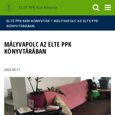
Események
ELTE a
Hírek
ELTE PPK Kari Könyvtár
sajtóban
>
ELTE PPK KARI KÖNYVTÁR
MÁLYVAPOLC AZ ELTE PPK
KÖNYVTÁRÁBAN
MÁLYVAPOLC AZ ELTE PPK
KÖNYVTÁRÁBAN
2022.05.17.