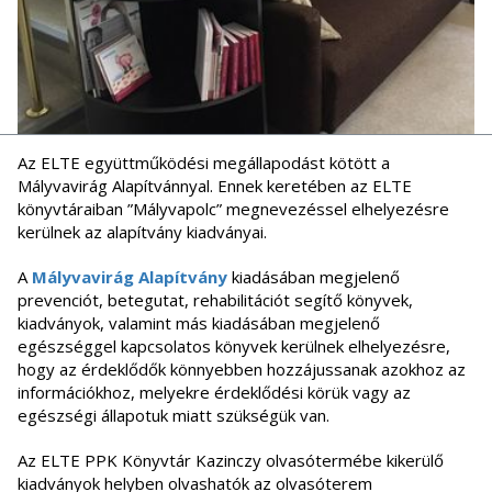
Az ELTE együttműködési megállapodást kötött a
Mályvavirág Alapítvánnyal. Ennek keretében az ELTE
könyvtáraiban ”Mályvapolc” megnevezéssel elhelyezésre
kerülnek az alapítvány kiadványai.
A
Mályvavirág Alapítvány
kiadásában megjelenő
prevenciót, betegutat, rehabilitációt segítő könyvek,
kiadványok, valamint más kiadásában megjelenő
egészséggel kapcsolatos könyvek kerülnek elhelyezésre,
hogy az érdeklődők könnyebben hozzájussanak azokhoz az
információkhoz, melyekre érdeklődési körük vagy az
egészségi állapotuk miatt szükségük van.
Az ELTE PPK Könyvtár Kazinczy olvasótermébe kikerülő
kiadványok helyben olvashatók az olvasóterem