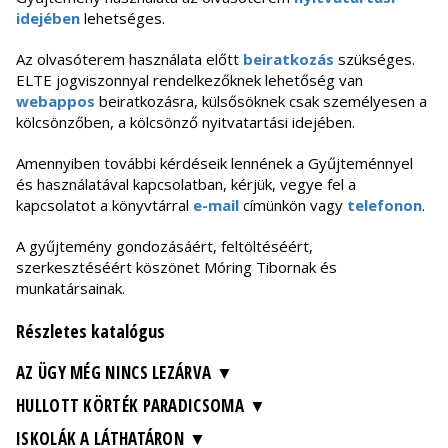
idejében
lehetséges.
Az olvasóterem használata előtt
beiratkozás
szükséges.
ELTE jogviszonnyal rendelkezőknek lehetőség van
webappos
beiratkozásra, külsősöknek csak személyesen a
kölcsönzőben, a kölcsönző nyitvatartási idejében.
Amennyiben további kérdéseik lennének a Gyűjteménnyel
és használatával kapcsolatban, kérjük, vegye fel a
kapcsolatot a könyvtárral
e-mail
címünkön vagy
telefonon
.
A gyűjtemény gondozásáért, feltöltéséért,
szerkesztéséért köszönet Móring Tibornak és
munkatársainak.
Részletes katalógus
AZ ÜGY MÉG NINCS LEZÁRVA
HULLOTT KÖRTÉK PARADICSOMA
ISKOLÁK A LÁTHATÁRON