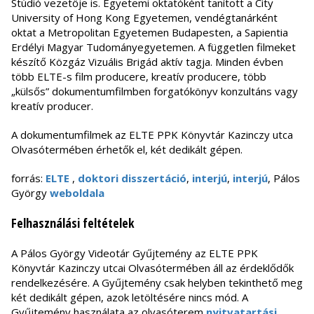
Stúdió vezetője is. Egyetemi oktatóként tanított a City
University of Hong Kong Egyetemen, vendégtanárként
oktat a Metropolitan Egyetemen Budapesten, a Sapientia
Erdélyi Magyar Tudományegyetemen. A független filmeket
készítő Közgáz Vizuális Brigád aktív tagja. Minden évben
több ELTE-s film producere, kreatív producere, több
„külsős” dokumentumfilmben forgatókönyv konzultáns vagy
kreatív producer.
A dokumentumfilmek az ELTE PPK Könyvtár Kazinczy utca
Olvasótermében érhetők el, két dedikált gépen.
forrás:
ELTE
,
doktori disszertáció
,
interjú
,
interjú
, Pálos
György
weboldala
Felhasználási feltételek
A Pálos György Videotár Gyűjtemény az ELTE PPK
Könyvtár Kazinczy utcai Olvasótermében áll az érdeklődők
rendelkezésére. A Gyűjtemény csak helyben tekinthető meg
két dedikált gépen, azok letöltésére nincs mód. A
Gyűjtemény használata az olvasóterem
nyitvatartási