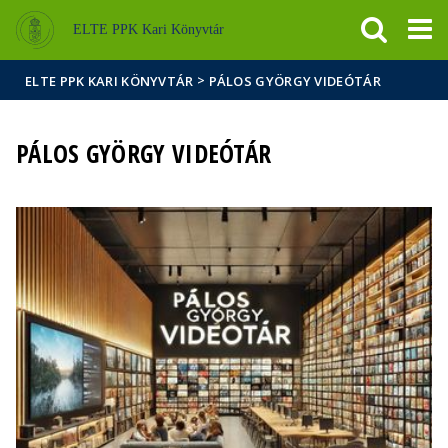
Események
ELTE a
Hírek
ELTE PPK Kari Könyvtár
sajtóban
>
ELTE PPK KARI KÖNYVTÁR
PÁLOS GYÖRGY VIDEÓTÁR
PÁLOS GYÖRGY VIDEÓTÁR