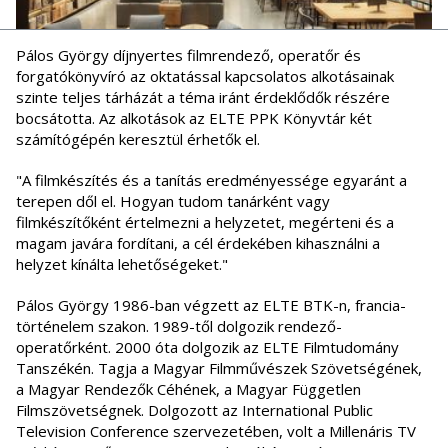
Pálos György díjnyertes filmrendező, operatőr és
forgatókönyvíró az oktatással kapcsolatos alkotásainak
szinte teljes tárházát a téma iránt érdeklődők részére
bocsátotta. Az alkotások az ELTE PPK Könyvtár két
számítógépén keresztül érhetők el.
"A filmkészítés és a tanítás eredményessége egyaránt a
terepen
dől el. Hogyan tudom tanárként vagy
filmkészítőként értelmezni a helyzetet, megérteni és a
magam javára fordítani, a cél érdekében kihasználni a
helyzet kínálta lehetőségeket."
Pálos György 1986-ban végzett az ELTE BTK-n, francia-
történelem szakon. 1989-től dolgozik rendező-
operatőrként. 2000 óta dolgozik az ELTE Filmtudomány
Tanszékén. Tagja a Magyar Filmművészek Szövetségének,
a Magyar Rendezők Céhének, a Magyar Független
Filmszövetségnek. Dolgozott az International Public
Television Conference szervezetében, volt a Millenáris TV