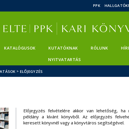
Események
ELTE a
Hírek
PPK
HALLGATÓK
sajtóban
KATALÓGUSOK
KUTATÓKNAK
RÓLUNK
HÍR
NYITVATARTÁS
>
ATÁSOK
ELŐJEGYZÉS
Előjegyzés felvételére akkor van lehetőség, ha 
példány a kívánt könyvből. Az előjegyzés felveh
keresett könyvnél vagy a könyvtáros segítségével.