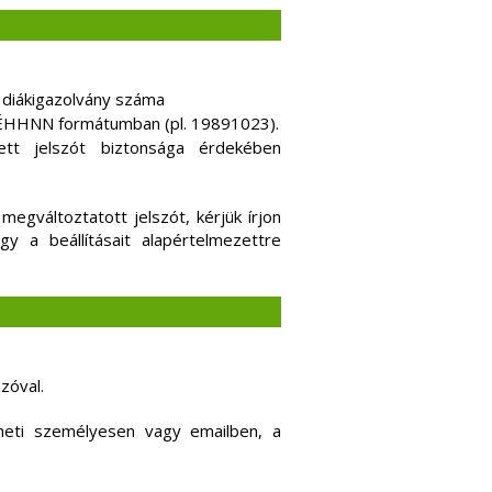
 diákigazolvány száma
ÉÉÉHHNN formátumban (pl. 19891023).
zett jelszót biztonsága érdekében
megváltoztatott jelszót, kérjük írjon
y a beállításait alapértelmezettre
zóval.
heti személyesen vagy emailben, a