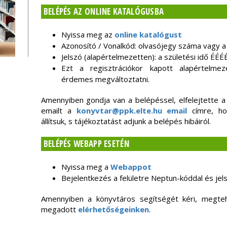
BELÉPÉS AZ ONLINE KATALÓGUSBA
Nyissa meg az
online katalógust
Azonosító / Vonalkód: olvasójegy száma vagy a
Jelszó (alapértelmezetten): a születési idő É
Ezt a regisztrációkor kapott alapértelme
érdemes megváltoztatni.
Amennyiben gondja van a belépéssel, elfelejtette a 
emailt a
konyvtar@ppk.elte.hu email
címre, hog
állítsuk, s tájékoztatást adjunk a belépés hibáiról.
BELÉPÉS WEBAPP ESETÉN
Nyissa meg a
Webappot
Bejelentkezés a felületre Neptun-kóddal és jels
Amennyiben a könyvtáros segítségét kéri, megte
megadott
elérhetőségeinken
.