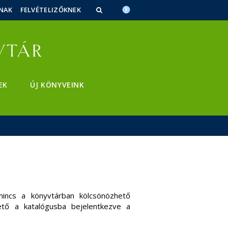
NAK
FELVÉTELIZŐKNEK
EK
ÚJ KÖNYVEINK
nincs a könyvtárban kölcsönözhető
ető a katalógusba bejelentkezve a