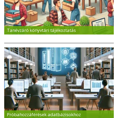
Tanévzáró könyvtári tájékoztatás
Próbahozzáférések adatbázisokhoz