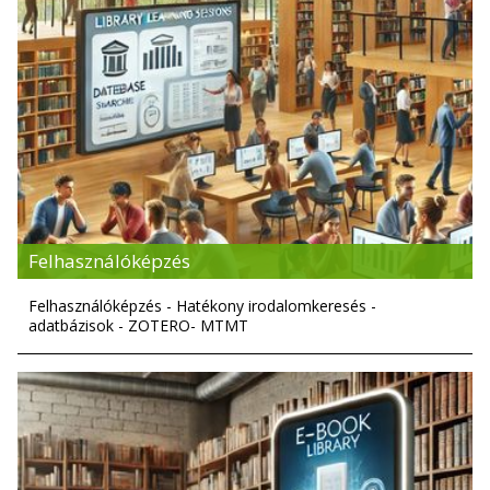
Felhasználóképzés
Felhasználóképzés - Hatékony irodalomkeresés -
adatbázisok - ZOTERO- MTMT