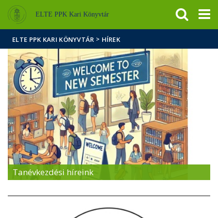
Események
ELTE a
Hírek
ELTE PPK Kari Könyvtár
sajtóban
>
ELTE PPK KARI KÖNYVTÁR
HÍREK
Tanévkezdési híreink