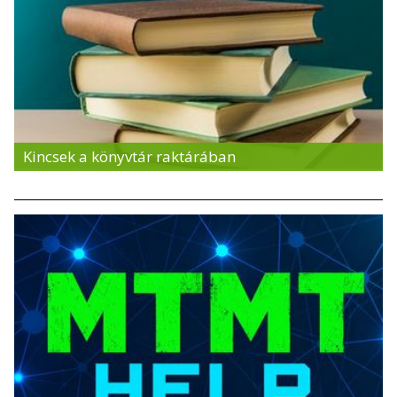
Kincsek a könyvtár raktárában