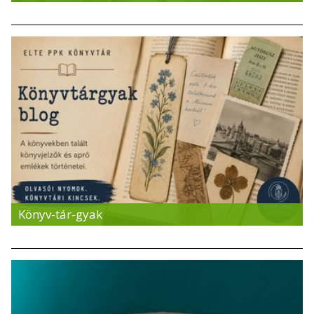
Könyv-tár-gyak